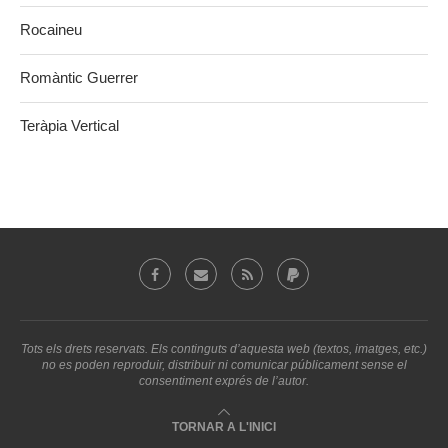
Rocaineu
Romàntic Guerrer
Teràpia Vertical
Tots els drets reservats. Els continguts d’aquesta web (textos, imatges, etc.)
no es poden reproduir, distribuir ni comunicar públicament sense el
consentiment exprés de l’autor.
TORNAR A L'INICI