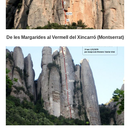
De les Margarides al Vermell del Xincarró (Montserrat)