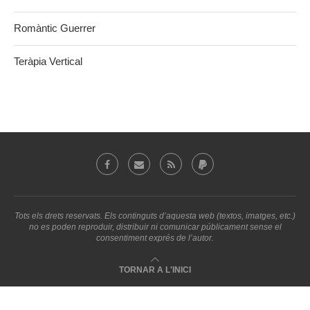
Romàntic Guerrer
Teràpia Vertical
Tots els drets reservats. Els continguts d’aquesta web (textos, imatges, etc.)
no es poden reproduir, distribuir ni comunicar públicament sense el
consentiment exprés de l’autor.
TORNAR A L'INICI