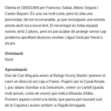
Oberta el 19/03/1969 per Francesc Sàbat, Alfons Segura i
Carles Bayarri. És una via molt curta, però és tota una
preciositat, del tot recomanable, ja que ressegueix una estreta
aresta amb roca excel·lent. El recorregut es troba equipat
només amb 2 pitons, però es pot acabar de protegir sense cap
problema aprofitant diversos merlets i algun forat per friend o
tricam.
Orientació
Nord
Aproximació
Des de Can Maçana anem al Refugi Vicenç Barbé i prenem el
camí en direcció est cap a Frares. Pugem per la Canal Ampla
i, poc abans d’arribar a la Sensenom, veiem un cartell (queda
molt amunt, costa de veure) que indica Miranda d’Alba.
Prenem aquest corriol a la dreta, que passa pel vessant sud
de la Caputxa i aviam arribem a l’Agulla Amagada.