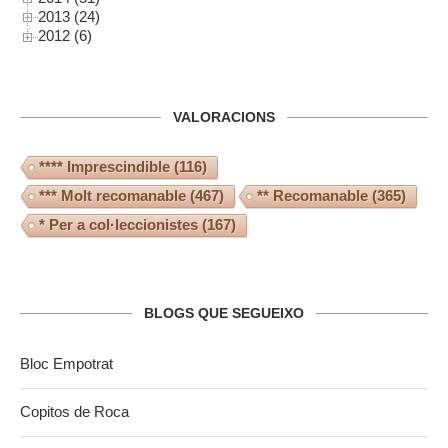
2013 (24)
2012 (6)
VALORACIONS
**** Imprescindible
(116)
*** Molt recomanable
(467)
** Recomanable
(365)
* Per a col·leccionistes
(167)
BLOGS QUE SEGUEIXO
Bloc Empotrat
Copitos de Roca