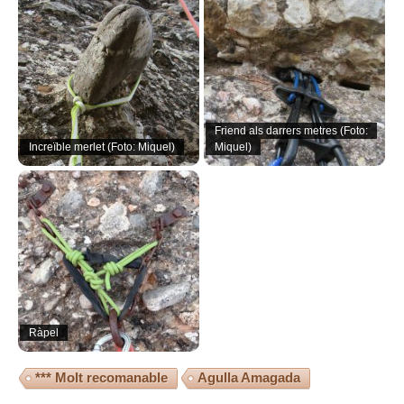
Friend als darrers metres (Foto:
Increïble merlet (Foto: Miquel)
Miquel)
Ràpel
*** Molt recomanable
Agulla Amagada