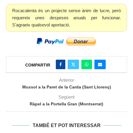
Rocacalenta és un projecte sense ànim de lucre, però
requereix unes despeses anuals per funcionar.
S'agraeix qualsevol aportació.
COMPARTIR
Anterior
Mussol a la Paret de la Carda (Sant Llorenç)
Següent
Ràpel a la Portella Gran (Montserrat)
TAMBÉ ET POT INTERESSAR