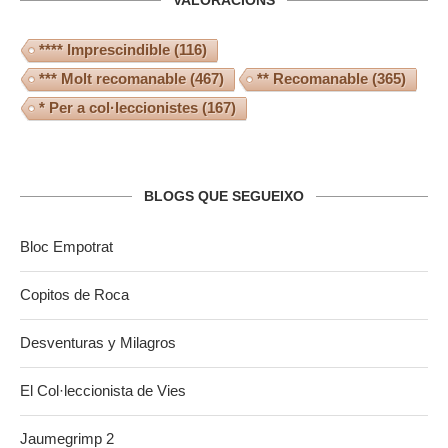
**** Imprescindible
(116)
*** Molt recomanable
(467)
** Recomanable
(365)
* Per a col·leccionistes
(167)
BLOGS QUE SEGUEIXO
Bloc Empotrat
Copitos de Roca
Desventuras y Milagros
El Col·leccionista de Vies
Jaumegrimp 2