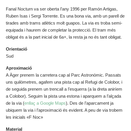
Fanal Nocturn va ser oberta l’any 1996 per Ramón Artigas,
Ruben Isas i Sergi Torrente. Es una bona via, amb un parell de
tirades amb trams atlètics molt guapos. La via es troba semi-
equipada i haurem de completar la protecció. El tram més
obligat és a la part inicial de 6a+, la resta ja no és tant obligat.
Orientació
Sud
Aproximació
A Àger prenem la carretera cap al Parc Astronòmic. Passats
uns quilòmetres, agafem una pista cap al Refugi de Colobor, i
de seguida prenem un trencall a l’esquerra (a la dreta aniríem
a Colobor). Seguim la pista una estona i aparquem a l’alçada
de la via (
enllaç a Google Maps
). Des de l’aparcament ja
ubiquem la via i l’aproximació és evident. A peu de via trobem
les inicials «F Noc»
Material