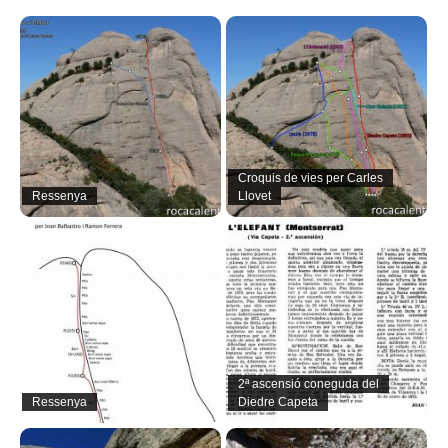
Croquis de vies per Carles
Ressenya
Llovet
2ª ascensió coneguda del
Ressenya
Diedre Capeta