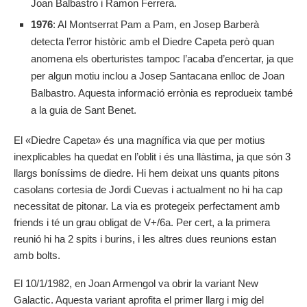
Joan Balbastro i Ramon Ferrera.
1976
: Al Montserrat Pam a Pam, en Josep Barberà
detecta l’error històric amb el Diedre Capeta però quan
anomena els oberturistes tampoc l’acaba d’encertar, ja que
per algun motiu inclou a Josep Santacana enlloc de Joan
Balbastro. Aquesta informació errònia es reprodueix també
a la guia de Sant Benet.
El «Diedre Capeta» és una magnífica via que per motius
inexplicables ha quedat en l’oblit i és una llàstima, ja que són 3
llargs boníssims de diedre. Hi hem deixat uns quants pitons
casolans cortesia de Jordi Cuevas i actualment no hi ha cap
necessitat de pitonar. La via es protegeix perfectament amb
friends i té un grau obligat de V+/6a. Per cert, a la primera
reunió hi ha 2 spits i burins, i les altres dues reunions estan
amb bolts.
El 10/1/1982, en Joan Armengol va obrir la variant New
Galactic. Aquesta variant aprofita el primer llarg i mig del