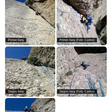
Primer llarg
Primer llarg (Foto: Carles)
Segon llarg
Segon llarg (Foto: Carles)