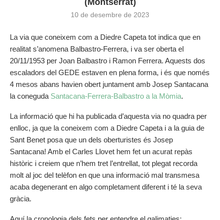
(Montserrat)
10 de desembre de 2023
La via que coneixem com a Diedre Capeta tot indica que en
realitat s’anomena Balbastro-Ferrera, i va ser oberta el
20/11/1953 per Joan Balbastro i Ramon Ferrera. Aquests dos
escaladors del GEDE estaven en plena forma, i és que només
4 mesos abans havien obert juntament amb Josep Santacana
la coneguda
Santacana-Ferrera-Balbastro a la Mòmia
.
La informació que hi ha publicada d’aquesta via no quadra per
enlloc, ja que la coneixem com a Diedre Capeta i a la guia de
Sant Benet posa que un dels oberturistes és Josep
Santacana! Amb el Carles Llovet hem fet un acurat repàs
històric i creiem que n’hem tret l’entrellat, tot plegat recorda
molt al joc del telèfon en que una informació mal transmesa
acaba degenerant en algo completament diferent i té la seva
gràcia.
Aquí la cronologia dels fets per entendre el galimaties: