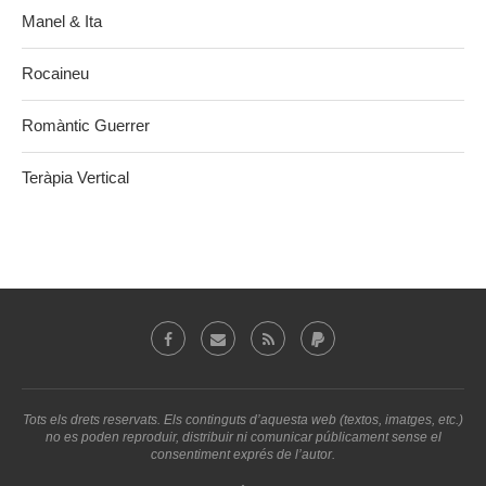
Manel & Ita
Rocaineu
Romàntic Guerrer
Teràpia Vertical
Tots els drets reservats. Els continguts d’aquesta web (textos, imatges, etc.)
no es poden reproduir, distribuir ni comunicar públicament sense el
consentiment exprés de l’autor.