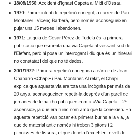
18/08/1956
: Accident d’Ignasi Capeta al Midi d’Ossau.
1970
: Primer intent de repetició conegut, a càrrec de Pau
Montaner i Vicenç Barberà, però només aconsegueixen
pujar uns 15 metres i abandonen.
1971
: La guia de César Pérez de Tudela és la primera
publicació que esmenta una via Capeta al vessant sud de
l’Elefant, però hi posa un interrogant i diu que és un itinerari
no constatat i del que no té dades.
30/1/1972
: Primera repetició coneguda a càrrec de Joan
Chaparro «Chapi» i Pau Montaner. Al relat, el Chapi
explica que aquesta via era tota una incògnita per més de
20 anys, aconsegueixen repetir-la després d’un parell de
jornades de feina i ho publiquen com a «Via Capeta – 2ª
ascensió», ja que era l’únic nom amb que la coneixien. En
aquesta repetició van posar els primers burins a la via, ja
que de material antic només hi troben 3 pitons i 2
pitonisses de fissura, el que denota l’excel·lent nivell de