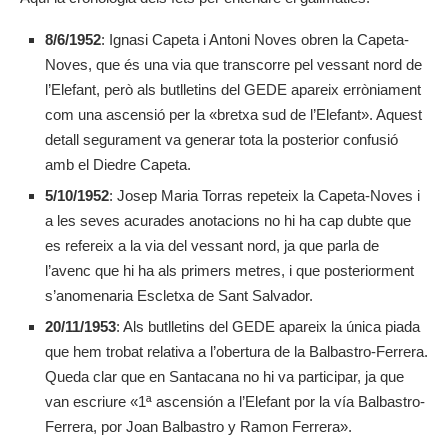
8/6/1952
: Ignasi Capeta i Antoni Noves obren la Capeta-
Noves, que és una via que transcorre pel vessant nord de
l’Elefant, però als butlletins del GEDE apareix erròniament
com una ascensió per la «bretxa sud de l’Elefant». Aquest
detall segurament va generar tota la posterior confusió
amb el Diedre Capeta.
5/10/1952
: Josep Maria Torras repeteix la Capeta-Noves i
a les seves acurades anotacions no hi ha cap dubte que
es refereix a la via del vessant nord, ja que parla de
l’avenc que hi ha als primers metres, i que posteriorment
s’anomenaria Escletxa de Sant Salvador.
20/11/1953
: Als butlletins del GEDE apareix la única piada
que hem trobat relativa a l’obertura de la Balbastro-Ferrera.
Queda clar que en Santacana no hi va participar, ja que
van escriure «1ª ascensión a l’Elefant por la vía Balbastro-
Ferrera, por Joan Balbastro y Ramon Ferrera».