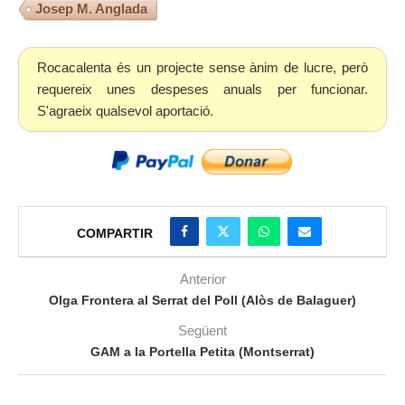
Josep M. Anglada
Rocacalenta és un projecte sense ànim de lucre, però
requereix unes despeses anuals per funcionar.
S'agraeix qualsevol aportació.
COMPARTIR
Anterior
Olga Frontera al Serrat del Poll (Alòs de Balaguer)
Següent
GAM a la Portella Petita (Montserrat)