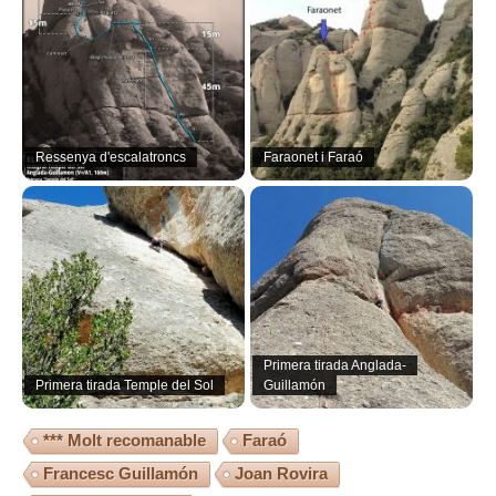
Ressenya d'escalatroncs
Faraonet i Faraó
Primera tirada Anglada-
Primera tirada Temple del Sol
Guillamón
*** Molt recomanable
Faraó
Francesc Guillamón
Joan Rovira