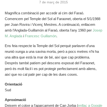
7 de març de 2015
Magnífica combinació per accedir al cim del Faraó.
Comencem pel Temple del Sol al Faraonet, oberta el 5/1/1988
per Joan Rovira i Vicenç Mestres. A continuació, enllacem
amb l’Anglada-Guillamón al Faraó, oberta l’any 1960 per
Josep
M. Anglada
i
Francesc Guillamón
.
Ens feia respecte la Temple del Sol perquè parlaven d’una
reunió xunga a una savina morta, però a pocs metres n’hi ha
una altra que està la mar de bé, així que cap problema.
Després també patíem pel descens exposat del Faraonet,
però és molt fàcil i es pot protegir perfectament amb aliens,
així que no cal patir per cap de les dues coses.
Orientació
Sud
Aproximació
Deixem el cotxe a l’aparcament de Can Jorba (
enllaç a Google