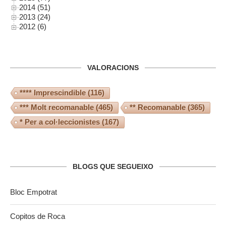
2014 (51)
2013 (24)
2012 (6)
VALORACIONS
**** Imprescindible
(116)
*** Molt recomanable
(465)
** Recomanable
(365)
* Per a col·leccionistes
(167)
BLOGS QUE SEGUEIXO
Bloc Empotrat
Copitos de Roca