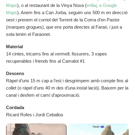
Maps
), o al restaurant de la Vinya Nova (
enllaç a Google
Maps
). Anem fins a Can Jorba, seguim uns 500 m en direcció
oest i prenem el corriol del Torrent de la Coma d’en Pastor
(marques grogues), que ens porta directes al Faraó, i just a
sota tenim el Faraonet.
Material
14 cintes, tricams fins al vermell, fissurers, 3 xapes
recuperables i friends fins al Camalot #1
Descens
Ràpel d’uns 15 m cap a l’est i desgrimpem amb compte fins al
collet (o ràpel d’uns 40 m des d’una instal·lació). Baixem per la
canal i desfem el camí d’aproximació.
Cordada
Ricard Rofes i Jordi Ceballos